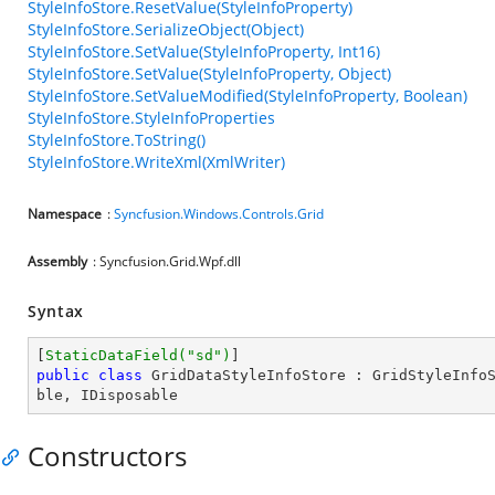
StyleInfoStore.ResetValue(StyleInfoProperty)
StyleInfoStore.SerializeObject(Object)
StyleInfoStore.SetValue(StyleInfoProperty, Int16)
StyleInfoStore.SetValue(StyleInfoProperty, Object)
StyleInfoStore.SetValueModified(StyleInfoProperty, Boolean)
StyleInfoStore.StyleInfoProperties
StyleInfoStore.ToString()
StyleInfoStore.WriteXml(XmlWriter)
Namespace
:
Syncfusion.Windows.Controls.Grid
Assembly
: Syncfusion.Grid.Wpf.dll
Syntax
[
StaticDataField(
"sd"
)
public
class
GridDataStyleInfoStore
 : 
GridStyleInfo
ble
, 
IDisposable
Constructors