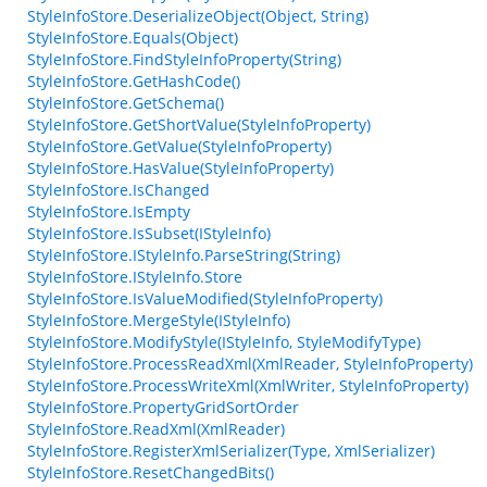
StyleInfoStore.DeserializeObject(Object, String)
StyleInfoStore.Equals(Object)
StyleInfoStore.FindStyleInfoProperty(String)
StyleInfoStore.GetHashCode()
StyleInfoStore.GetSchema()
StyleInfoStore.GetShortValue(StyleInfoProperty)
StyleInfoStore.GetValue(StyleInfoProperty)
StyleInfoStore.HasValue(StyleInfoProperty)
StyleInfoStore.IsChanged
StyleInfoStore.IsEmpty
StyleInfoStore.IsSubset(IStyleInfo)
StyleInfoStore.IStyleInfo.ParseString(String)
StyleInfoStore.IStyleInfo.Store
StyleInfoStore.IsValueModified(StyleInfoProperty)
StyleInfoStore.MergeStyle(IStyleInfo)
StyleInfoStore.ModifyStyle(IStyleInfo, StyleModifyType)
StyleInfoStore.ProcessReadXml(XmlReader, StyleInfoProperty)
StyleInfoStore.ProcessWriteXml(XmlWriter, StyleInfoProperty)
StyleInfoStore.PropertyGridSortOrder
StyleInfoStore.ReadXml(XmlReader)
StyleInfoStore.RegisterXmlSerializer(Type, XmlSerializer)
StyleInfoStore.ResetChangedBits()