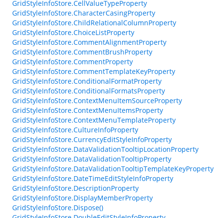
GridStyleInfoStore.CellValueTypeProperty
GridStyleInfoStore.CharacterCasingProperty
GridStyleInfoStore.ChildRelationalColumnProperty
GridStyleInfoStore.ChoiceListProperty
GridStyleInfoStore.CommentAlignmentProperty
GridStyleInfoStore.CommentBrushProperty
GridStyleInfoStore.CommentProperty
GridStyleInfoStore.CommentTemplateKeyProperty
GridStyleInfoStore.ConditionalFormatProperty
GridStyleInfoStore.ConditionalFormatsProperty
GridStyleInfoStore.ContextMenuItemSourceProperty
GridStyleInfoStore.ContextMenuItemsProperty
GridStyleInfoStore.ContextMenuTemplateProperty
GridStyleInfoStore.CultureInfoProperty
GridStyleInfoStore.CurrencyEditStyleInfoProperty
GridStyleInfoStore.DataValidationTooltipLocationProperty
GridStyleInfoStore.DataValidationTooltipProperty
GridStyleInfoStore.DataValidationTooltipTemplateKeyProperty
GridStyleInfoStore.DateTimeEditStyleInfoProperty
GridStyleInfoStore.DescriptionProperty
GridStyleInfoStore.DisplayMemberProperty
GridStyleInfoStore.Dispose()
GridStyleInfoStore.DoubleEditStyleInfoProperty