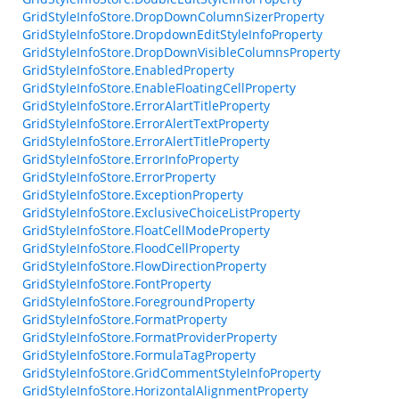
GridStyleInfoStore.DropDownColumnSizerProperty
GridStyleInfoStore.DropdownEditStyleInfoProperty
GridStyleInfoStore.DropDownVisibleColumnsProperty
GridStyleInfoStore.EnabledProperty
GridStyleInfoStore.EnableFloatingCellProperty
GridStyleInfoStore.ErrorAlartTitleProperty
GridStyleInfoStore.ErrorAlertTextProperty
GridStyleInfoStore.ErrorAlertTitleProperty
GridStyleInfoStore.ErrorInfoProperty
GridStyleInfoStore.ErrorProperty
GridStyleInfoStore.ExceptionProperty
GridStyleInfoStore.ExclusiveChoiceListProperty
GridStyleInfoStore.FloatCellModeProperty
GridStyleInfoStore.FloodCellProperty
GridStyleInfoStore.FlowDirectionProperty
GridStyleInfoStore.FontProperty
GridStyleInfoStore.ForegroundProperty
GridStyleInfoStore.FormatProperty
GridStyleInfoStore.FormatProviderProperty
GridStyleInfoStore.FormulaTagProperty
GridStyleInfoStore.GridCommentStyleInfoProperty
GridStyleInfoStore.HorizontalAlignmentProperty