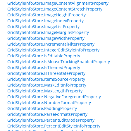
GridStyleInfoStore.ImageContentAlignmentProperty
GridStyleInfoStore.ImageContentStretchProperty
GridStyleInfoStore.ImageHeightProperty
GridStyleInfoStore.ImageIndexProperty
GridStyleInfoStore.ImageListProperty
GridStyleInfoStore.ImageMarginsProperty
GridStyleInfoStore.ImageWidthProperty
GridStyleInfoStore.IncrementalFilterProperty
GridStyleInfoStore.IntegerEditStyleInfoProperty
GridStyleInfoStore.IsEditableProperty
GridStyleInfoStore.IsMouseTrackingEnabledProperty
GridStyleInfoStore.IsThemedProperty
GridStyleInfoStore.IsThreeStateProperty
GridStyleInfoStore.ItemsSourceProperty
GridStyleInfoStore.MaskEditInfoProperty
GridStyleInfoStore.MaxLengthProperty
GridStyleInfoStore.NegativeForegroundProperty
GridStyleInfoStore.NumberFormatProperty
GridStyleInfoStore.PaddingProperty
GridStyleInfoStore.ParseFormatsProperty
GridStyleInfoStore.PercentEditModeProperty
GridStyleInfoStore.PercentEditStyleInfoProperty