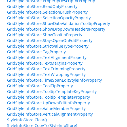
GridStyleInfoStore.PropertyDescriptorProperty
GridStyleInfoStore.ReadOnlyProperty
GridStyleInfoStore.SelectionBrushProperty
GridStyleInfoStore.SelectionOpacityProperty
GridStyleInfoStore.ShowDataValidationTooltipProperty
GridStyleInfoStore.ShowDropDownHeadersProperty
GridStyleInfoStore.ShowTooltipProperty
GridStyleInfoStore.StaysOpenOnEditProperty
GridStyleInfoStore.StrictValueTypeProperty
GridStyleInfoStore.TagProperty
GridStyleInfoStore.TextAlignmentProperty
GridStyleInfoStore.TextMarginsProperty
GridStyleInfoStore.TextTrimmingProperty
GridStyleInfoStore.TextWrappingProperty
GridStyleInfoStore.TimeSpanEditStyleInfoProperty
GridStyleInfoStore.ToolTipProperty
GridStyleInfoStore.TooltipTemplateKeyProperty
GridStyleInfoStore.TooltipTemplateProperty
GridStyleInfoStore.UpDownEditInfoProperty
GridStyleInfoStore.ValueMemberProperty
GridStyleInfoStore.VerticalAlignmentProperty
StyleInfoStore.Clear()
StyleInfoStore.CopyTo(StyleInfoStore)