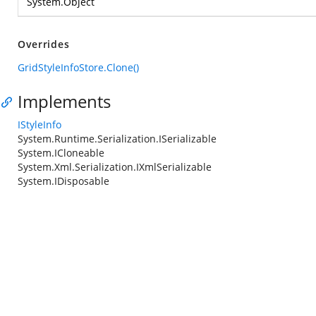
System.Object
Overrides
GridStyleInfoStore.Clone()
Implements
IStyleInfo
System.Runtime.Serialization.ISerializable
System.ICloneable
System.Xml.Serialization.IXmlSerializable
System.IDisposable