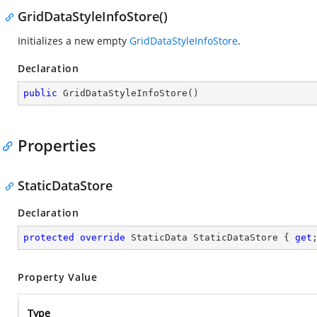
GridDataStyleInfoStore()
Initializes a new empty
GridDataStyleInfoStore
.
Declaration
public
GridDataStyleInfoStore
(
)
Properties
StaticDataStore
Declaration
protected
override
 StaticData StaticDataStore { 
get
Property Value
Type