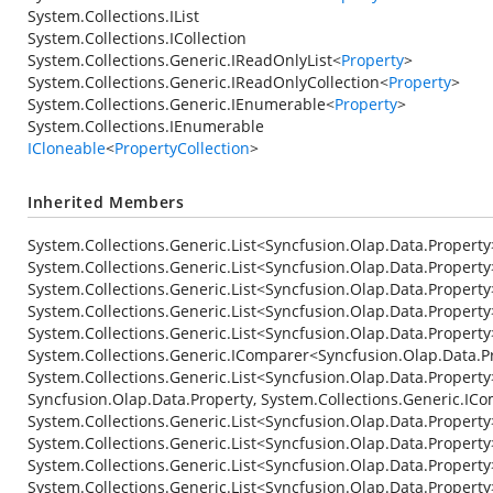
System.Collections.IList
System.Collections.ICollection
System.Collections.Generic.IReadOnlyList
<
Property
>
System.Collections.Generic.IReadOnlyCollection
<
Property
>
System.Collections.Generic.IEnumerable
<
Property
>
System.Collections.IEnumerable
ICloneable
<
PropertyCollection
>
Inherited Members
System.Collections.Generic.List<Syncfusion.Olap.Data.Propert
System.Collections.Generic.List<Syncfusion.Olap.Data.Proper
System.Collections.Generic.List<Syncfusion.Olap.Data.Propert
System.Collections.Generic.List<Syncfusion.Olap.Data.Property
System.Collections.Generic.List<Syncfusion.Olap.Data.Property
System.Collections.Generic.IComparer<Syncfusion.Olap.Data.P
System.Collections.Generic.List<Syncfusion.Olap.Data.Property
Syncfusion.Olap.Data.Property, System.Collections.Generic.IC
System.Collections.Generic.List<Syncfusion.Olap.Data.Property
System.Collections.Generic.List<Syncfusion.Olap.Data.Property>
System.Collections.Generic.List<Syncfusion.Olap.Data.Property
System.Collections.Generic.List<Syncfusion.Olap.Data.Propert