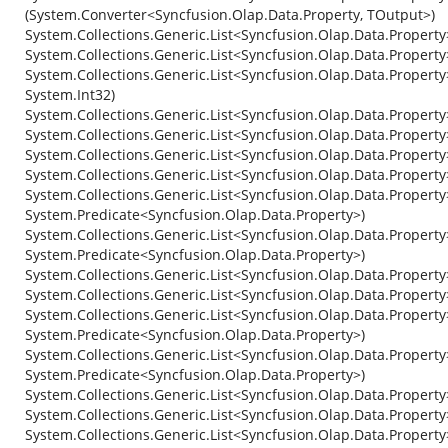
(System.Converter<Syncfusion.Olap.Data.Property, TOutput>)
System.Collections.Generic.List<Syncfusion.Olap.Data.Property
System.Collections.Generic.List<Syncfusion.Olap.Data.Property
System.Collections.Generic.List<Syncfusion.Olap.Data.Property
System.Int32)
System.Collections.Generic.List<Syncfusion.Olap.Data.Propert
System.Collections.Generic.List<Syncfusion.Olap.Data.Property
System.Collections.Generic.List<Syncfusion.Olap.Data.Propert
System.Collections.Generic.List<Syncfusion.Olap.Data.Property
System.Collections.Generic.List<Syncfusion.Olap.Data.Property
System.Predicate<Syncfusion.Olap.Data.Property>)
System.Collections.Generic.List<Syncfusion.Olap.Data.Property
System.Predicate<Syncfusion.Olap.Data.Property>)
System.Collections.Generic.List<Syncfusion.Olap.Data.Propert
System.Collections.Generic.List<Syncfusion.Olap.Data.Propert
System.Collections.Generic.List<Syncfusion.Olap.Data.Property
System.Predicate<Syncfusion.Olap.Data.Property>)
System.Collections.Generic.List<Syncfusion.Olap.Data.Property
System.Predicate<Syncfusion.Olap.Data.Property>)
System.Collections.Generic.List<Syncfusion.Olap.Data.Propert
System.Collections.Generic.List<Syncfusion.Olap.Data.Propert
System.Collections.Generic.List<Syncfusion.Olap.Data.Propert