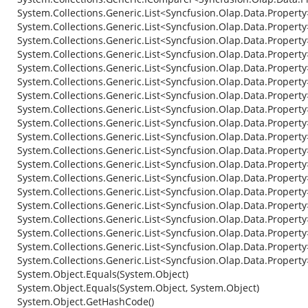
System.Collections.Generic.List<Syncfusion.Olap.Data.Property
System.Collections.Generic.List<Syncfusion.Olap.Data.Propert
System.Collections.Generic.List<Syncfusion.Olap.Data.Property
System.Collections.Generic.List<Syncfusion.Olap.Data.Property
System.Collections.Generic.List<Syncfusion.Olap.Data.Property
System.Collections.Generic.List<Syncfusion.Olap.Data.Propert
System.Collections.Generic.List<Syncfusion.Olap.Data.Property
System.Collections.Generic.List<Syncfusion.Olap.Data.Property>
System.Collections.Generic.List<Syncfusion.Olap.Data.Property>
System.Collections.Generic.List<Syncfusion.Olap.Data.Property>
System.Collections.Generic.List<Syncfusion.Olap.Data.Property>
System.Collections.Generic.List<Syncfusion.Olap.Data.Property>
System.Collections.Generic.List<Syncfusion.Olap.Data.Property
System.Collections.Generic.List<Syncfusion.Olap.Data.Property>
System.Collections.Generic.List<Syncfusion.Olap.Data.Property
System.Collections.Generic.List<Syncfusion.Olap.Data.Property>
System.Collections.Generic.List<Syncfusion.Olap.Data.Property
System.Collections.Generic.List<Syncfusion.Olap.Data.Property
System.Collections.Generic.List<Syncfusion.Olap.Data.Property
System.Object.Equals(System.Object)
System.Object.Equals(System.Object, System.Object)
System.Object.GetHashCode()