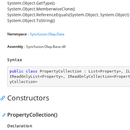
System.Object.GetType()
System.Object.MemberwiseClone()
System.Object.ReferenceEquals(System.Object, System.Object)
System.Object.ToString()
Namespace
:
Syncfusion.Olap.Data
Assembly
: Syncfusion.Olap.Base.dll
Syntax
public
class
PropertyCollection
 : 
List
<
Property
>, 
I
IReadOnlyList
<
Property
>, 
IReadOnlyCollection
<
Proper
yCollection
>
Constructors
PropertyCollection()
Declaration