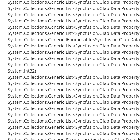
System.Collections.Generic.List<Syncfusion.Olap.Data.Property
System.Collections.Generic.List<Syncfusion.Olap.Data.Property
System.Collections.Generic.List<Syncfusion.Olap.Data.Property
System.Collections.Generic.List<Syncfusion.Olap.Data.Property
System.Collections.Generic.List<Syncfusion.Olap.Data.Property
System.Collections.Generic.List<Syncfusion.Olap.Data.Property
System.Collections.Generic.IEnumerable<Syncfusion.Olap.Data
System.Collections.Generic.List<Syncfusion.Olap.Data.Property
System.Collections.Generic.List<Syncfusion.Olap.Data.Property
System.Collections.Generic.List<Syncfusion.Olap.Data.Property
System.Collections.Generic.List<Syncfusion.Olap.Data.Property
System.Int32)
System.Collections.Generic.List<Syncfusion.Olap.Data.Propert
System.Collections.Generic.List<Syncfusion.Olap.Data.Propert
System.Collections.Generic.List<Syncfusion.Olap.Data.Propert
System.Collections.Generic.List<Syncfusion.Olap.Data.Propert
System.Collections.Generic.List<Syncfusion.Olap.Data.Property
System.Collections.Generic.List<Syncfusion.Olap.Data.Property
System.Collections.Generic.List<Syncfusion.Olap.Data.Property>
System.Collections.Generic.List<Syncfusion.Olap.Data.Propert
System.Collections.Generic.List<Syncfusion.Olap.Data.Propert
System.Collections.Generic.List<Syncfusion.Olap.Data.Property>
System.Collections.Generic.IComparer<Syncfusion.Olap.Data.P